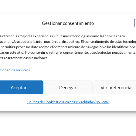
Gestionar consentimiento
a ofrecer las mejores experiencias, utilizamos tecnologías como las cookies para
acenar y/o acceder a la información del dispositivo. El consentimiento de estas tecnolo
 permitirá procesar datos como el comportamiento de navegación o las identificacione
cas en este sitio. No consentir o retirar el consentimiento, puede afectar negativamente
rtas características y funciones.
tionar los servicios
Aceptar
Denegar
Ver preferencias
Política de Cookies
Política de Privacidad
Aviso Legal