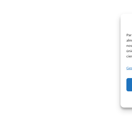
Par
alm
nos
úni
cie
Ges