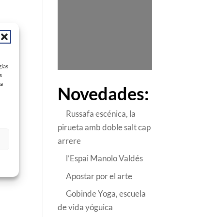
gías
s
 a
Novedades:
Russafa escénica, la
pirueta amb doble salt cap
arrere
l’Espai Manolo Valdés
Apostar por el arte
Gobinde Yoga, escuela
de vida yóguica