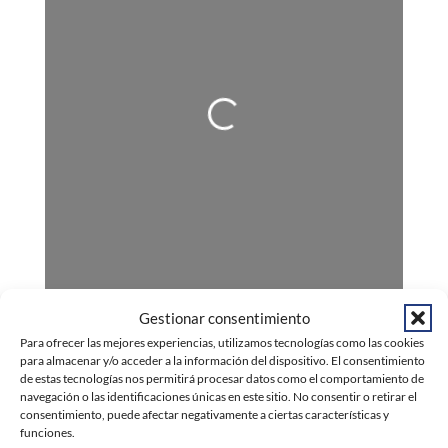
Cargando…
Gestionar consentimiento
Para ofrecer las mejores experiencias, utilizamos tecnologías como las cookies
para almacenar y/o acceder a la información del dispositivo. El consentimiento
Novedades:
de estas tecnologías nos permitirá procesar datos como el comportamiento de
navegación o las identificaciones únicas en este sitio. No consentir o retirar el
Russafa escénica, la pirueta amb doble salt cap
consentimiento, puede afectar negativamente a ciertas características y
funciones.
arrere