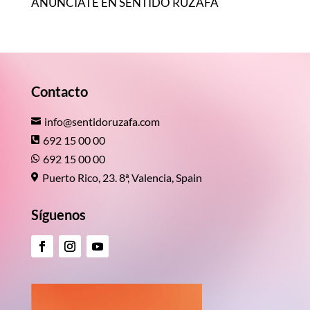
ANÚNCIATE EN SENTIDO RUZAFA
Contacto
info@sentidoruzafa.com

692 15 00 00

692 15 00 00

Puerto Rico, 23. 8ª, Valencia, Spain

Síguenos
Facebook
Instagram
YouTube